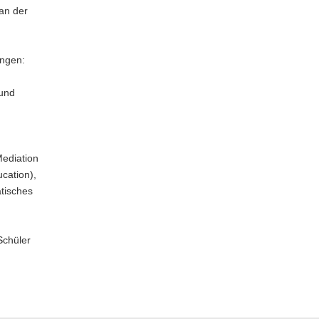
an der
ungen:
 und
Mediation
ucation),
tisches
Schüler