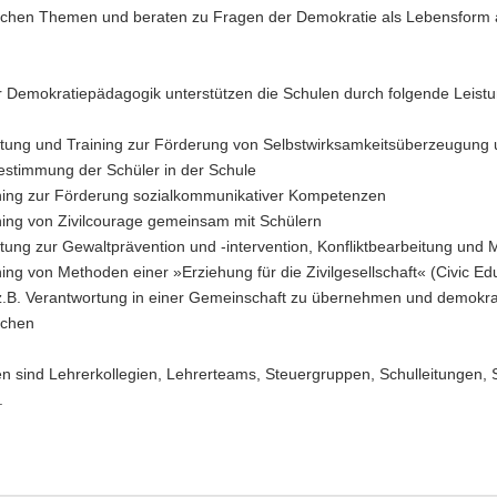
chen Themen und beraten zu Fragen der Demokratie als Lebensform 
ür Demokratiepädagogik unterstützen die Schulen durch folgende Leist
tung und Training zur Förderung von Selbstwirksamkeitsüberzeugung
estimmung der Schüler in der Schule
ning zur Förderung sozialkommunikativer Kompetenzen
ning von Zivilcourage gemeinsam mit Schülern
tung zur Gewaltprävention und -intervention, Konfliktbearbeitung und 
ning von Methoden einer »Erziehung für die Zivilgesellschaft« (Civic Ed
z.B. Verantwortung in einer Gemeinschaft zu übernehmen und demokra
echen
n sind Lehrerkollegien, Lehrerteams, Steuergruppen, Schulleitungen, 
.