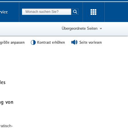
Suchbegriff
rvice
Suche starten
Übergeordnete Seiten
tgröße anpassen
Kontrast erhöhen
Seite vorlesen
Weitere
Information
les
ng von
atisch-