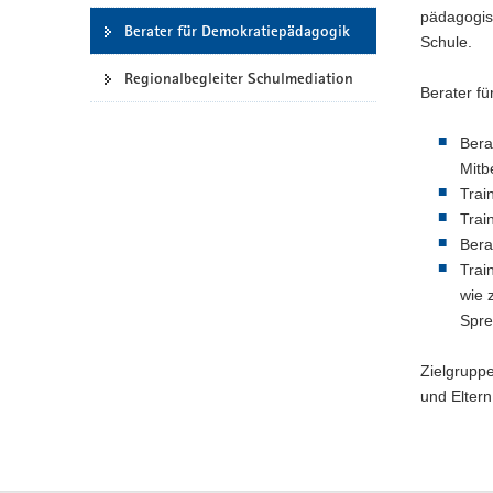
pädagogis
a
Berater für Demokratiepädagogik
Schule.
v
i
Regionalbegleiter Schulmediation
Berater f
g
a
Bera
t
Mitb
i
Trai
o
Trai
n
Bera
Trai
wie 
Spr
Zielgruppe
und Eltern