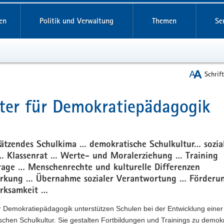
reifende
en
Politik und Verwaltung
Themen
Se
Schrif
ter für Demokratiepädagogik
t
ätzendes Schulkima … demokratische Schulkultur… sozia
… Klassenrat … Werte- und Moralerziehung … Training
urage … Menschenrechte und kulturelle Differenzen
rkung … Übernahme sozialer Verantwortung … Förderu
irksamkeit …
r Demokratiepädagogik unterstützen Schulen bei der Entwicklung einer
chen Schulkultur. Sie gestalten Fortbildungen und Trainings zu demokr