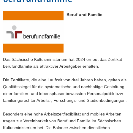
a
v
Beruf und Familie
i
g
a
t
i
o
Das Sächsische Kultusministerium hat 2024 erneut das Zertikat
n
berufundfamilie als attraktiver Arbeitgeber erhalten.
Die Zertifikate, die eine Laufzeit von drei Jahren haben, gelten als
Qualitätssiegel für die systematische und nachhaltige Gestaltung
einer familien- und lebensphasenbewussten Personalpolitik bzw.
familiengerechter Arbeits-, Forschungs- und Studienbedingungen.
Besonders eine hohe Arbeitszeitflexibilität und mobiles Arbeiten
tragen zur Vereinbarkeit von Beruf und Familie im Sächsischen
Kultusministerium bei. Die Balance zwischen dienstlichen