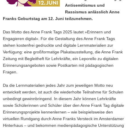
Antisemitismus und
a
Rassismus anlässlich Anne
v
Franks Geburtstag am 12. Juni teilzunehmen.
i
g
Das Motto des Anne Frank Tags 2025 lautet »Erinnern und
a
Engagieren digital«. Für die Gestaltung des Anne Frank Tags
t
stehen kostenfrei gedruckte und digitale Lernmaterialien zur
i
Verfügung: eine großformatige Plakatausstellung, die Anne Frank
o
Zeitung mit Begleitheft für Lehrkräfte, ein Leporello zu digitalen
n
Erinnerungsangeboten sowie Postkarten mit pädagogischen
Fragen.
Da die Lernmaterialien jedes Jahr zum jeweiligen Motto neu
entwickelt werden, ist auch die wiederholte Teilnahme für Schulen
unbedingt gewinnbringend. In diesem Jahr können Lehrkräfte
sowie Schülerinnen und Schüler über den Anne Frank Tag digitale
Erinnerungsprojekte kennenlernen – wie beispielsweise den
virtuellen Rundgang durch Anne Franks Versteck im Amsterdamer
Hinterhaus – und bekommen medienpädagogische Unterstützung