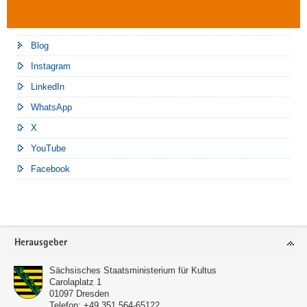
Blog
Instagram
LinkedIn
WhatsApp
X
YouTube
Facebook
Footer-
Herausgeber
Bereich
Sächsisches Staatsministerium für Kultus
Carolaplatz 1
01097
Dresden
Telefon:
+49 351 564-65122