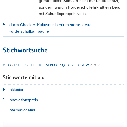
gerade diese Schulart nicht nur unterschätzt,
sondern warum Förderschullehrkraft ein Beruf
mit Zukunftsperspektive ist.
»Lara Checkt«: Kultusministerium startet erste
Förderschulkampagne
Stichwortsuche
A
B
C
D
E
F
G
H
I
J
K
L
M
N
O
P
Q
R
S
T
U
V
W
X Y Z
Stichworte mit »I«
Inklusion
Innovationspreis
Internationales
Weitere