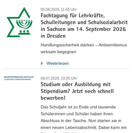
05.08.2026, 11:45 Uhr
Fachtagung für Lehrkräfte,
Schulleitungen und Schulsozialarbeit
in Sachsen am 14. September 2026
in Dresden
Handlungssicherheit stärken – Antisemitismus
wirksam begegnen
Weiterlesen
08.07.2026, 10:30 Uhr
Studium oder Ausbildung mit
Stipendium? Jetzt noch schnell
Strategiepapier »Bildungsland
bewerben!
Sachsen 2030« veröffentlicht
Das Schuljahr ist zu Ende und tausende
Schülerinnen und Schüler haben ihren
Abschluss in der Tasche. Nun starten sie in
Die Ergebnisse aus der öffentlichen Beratung sowie weiterer
einen neuen Lebensabschnitt. Dabei kann ein
Konsultationen etwa mit Schulleitungen, Schulträgern oder