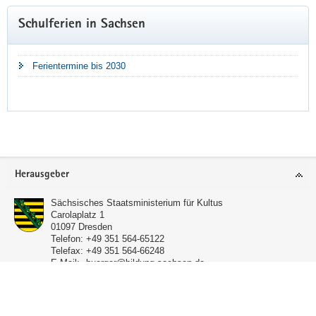
Schulferien in Sachsen
Ferientermine bis 2030
Footer-
Herausgeber
Bereich
Sächsisches Staatsministerium für Kultus
Carolaplatz 1
01097
Dresden
Telefon:
+49 351 564-65122
Telefax:
+49 351 564-66248
E-Mail:
buerger@bildung.sachsen.de
Service