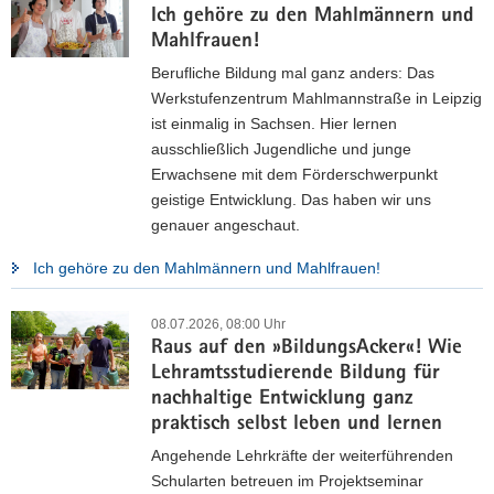
Ich gehöre zu den Mahlmännern und
Mahlfrauen!
Zeitschrift KLASSE
Berufliche Bildung mal ganz anders: Das
Werkstufenzentrum Mahlmannstraße in Leipzig
Das Magazin für Schule in Sachsen
ist einmalig in Sachsen. Hier lernen
ausschließlich Jugendliche und junge
Die Zeitschrift KLASSE wird in unregelmäßigen Abständen
Erwachsene mit dem Förderschwerpunkt
von der Pressestelle des Kultusministeriums herausgegeben
geistige Entwicklung. Das haben wir uns
und an Schulen versandt. Einzelexemplare können über die
genauer angeschaut.
Publikationsdatenbank bestellt werden.
Ich gehöre zu den Mahlmännern und Mahlfrauen!
Übersicht der Ausgaben
08.07.2026, 08:00 Uhr
Raus auf den »BildungsAcker«! Wie
Lehramtsstudierende Bildung für
nachhaltige Entwicklung ganz
praktisch selbst leben und lernen
Angehende Lehrkräfte der weiterführenden
Schularten betreuen im Projektseminar