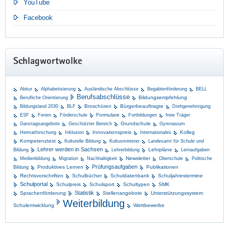
YouTube
Facebook
Schlagwortwolke
Abitur
Alphabetisierung
Ausländische Abschlüsse
Begabtenförderung
BELL
Berufsabschlüsse
Bildungsempfehlung
Berufliche Orientierung
Broschüren
Bürgerbeauftragte
Bildungsland 2030
BLF
Drehgenehmigung
Formulare
ESF
Ferien
Förderschule
Fortbildungen
freie Träger
Grundschule
Ganztagsangebote
Geschützter Bereich
Gymnasium
Innovationspreis
Kolleg
Heimatforschung
Inklusion
Internationales
Kompetenztest
Kulturelle Bildung
Kultusminister
Landesamt für Schule und
Lehrer werden in Sachsen
Lehrpläne
Bildung
Lehrerbildung
Lernaufgaben
Newsletter
Medienbildung
Migration
Nachhaltigkeit
Oberschule
Politische
Prüfungsaufgaben
Produktives Lernen
Publikationen
Bildung
Rechtsvorschriften
Schulbücher
Schuldatenbank
Schuljahrestermine
Schulportal
Schulpreis
Schulsport
Schultypen
SMK
Statistik
Sprachenförderung
Stellenangebote
Unterstützungssystem
Weiterbildung
Schulentwicklung
Wettbewerbe