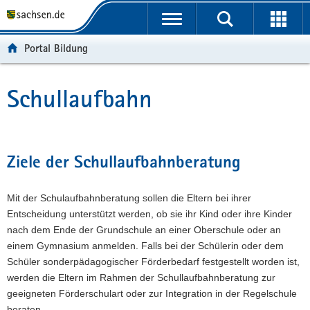
P
P
H
W
F
o
o
a
e
o
r
r
u
i
o
Portal Bildung
t
t
p
t
t
a
a
t
e
e
l
l
i
r
r
Schullaufbahn
Hauptinhalt
ü
n
n
e
-
b
a
h
I
B
e
v
a
n
e
r
i
l
f
r
Ziele der Schullaufbahnberatung
g
g
t
o
e
r
a
r
i
Mit der Schulaufbahnberatung sollen die Eltern bei ihrer
e
t
m
c
Entscheidung unterstützt werden, ob sie ihr Kind oder ihre Kinder
i
i
a
h
nach dem Ende der Grundschule an einer Oberschule oder an
f
o
t
einem Gymnasium anmelden. Falls bei der Schülerin oder dem
e
n
i
Schüler sonderpädagogischer Förderbedarf festgestellt worden ist,
n
o
werden die Eltern im Rahmen der Schullaufbahnberatung zur
d
n
geeigneten Förderschulart oder zur Integration in der Regelschule
e
beraten.
N