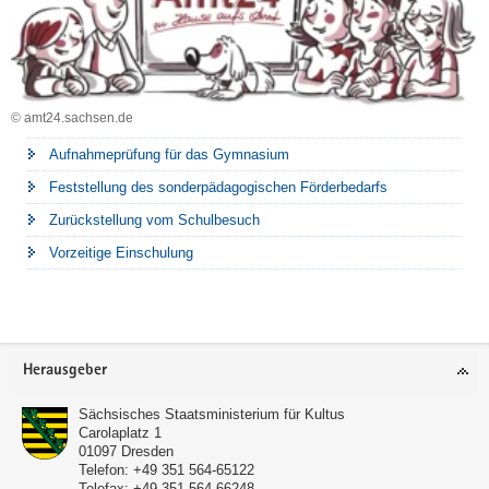
© amt24.sachsen.de
Aufnahmeprüfung für das Gymnasium
Feststellung des sonderpädagogischen Förderbedarfs
Zurückstellung vom Schulbesuch
Vorzeitige Einschulung
Footer-
Herausgeber
Bereich
Sächsisches Staatsministerium für Kultus
Carolaplatz 1
01097
Dresden
Telefon:
+49 351 564-65122
Telefax:
+49 351 564-66248