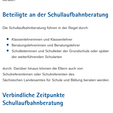
a
v
Beteiligte an der Schullaufbahnberatung
i
g
Die Schullaufbahnberatung führen in der Regel durch:
a
t
Klassenlehrerinnen und Klassenlehrer
i
Beratungslehrerinnen und Beratungslehrer
o
Schulleiterinnen und Schulleiter der Grundschule oder später
n
der weiterführenden Schularten
durch. Darüber hinaus können die Eltern auch von
Schulreferentinnen oder Schulreferenten des
Sächsischen Landesamtes für Schule und Bildung beraten werden.
Verbindliche Zeitpunkte
Schullaufbahnberatung