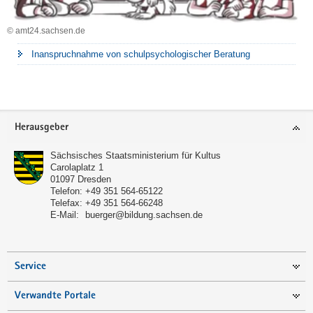
© amt24.sachsen.de
Inanspruchnahme von schulpsychologischer Beratung
Footer-
Herausgeber
Bereich
Sächsisches Staatsministerium für Kultus
Carolaplatz 1
01097
Dresden
Telefon:
+49 351 564-65122
Telefax:
+49 351 564-66248
E-Mail:
buerger@bildung.sachsen.de
Service
Verwandte Portale