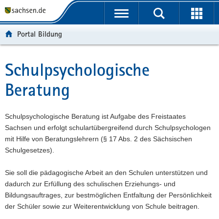
P
P
H
W
F
o
o
a
e
o
r
r
u
i
o
Portal Bildung
t
t
p
t
t
a
a
t
e
e
l
l
i
r
r
Schulpsychologische
Hauptinhalt
ü
n
n
e
-
Beratung
b
a
h
I
B
e
v
a
n
e
r
i
l
f
r
Schulpsychologische Beratung ist Aufgabe des Freistaates
g
g
t
o
e
Sachsen und erfolgt schulartübergreifend durch Schulpsychologen
r
a
r
i
mit Hilfe von Beratungslehrern (§ 17 Abs. 2 des Sächsischen
e
t
m
c
Schulgesetzes).
i
i
a
h
f
o
t
Sie soll die pädagogische Arbeit an den Schulen unterstützen und
e
n
i
dadurch zur Erfüllung des schulischen Erziehungs- und
n
o
Bildungsauftrages, zur bestmöglichen Entfaltung der Persönlichkeit
d
n
der Schüler sowie zur Weiterentwicklung von Schule beitragen.
e
N