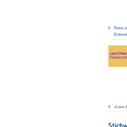
Raus a
Entwick
»Lara 
Stich