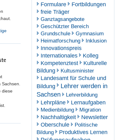
Formulare
Fortbildungen
en
freie Träger
chaut.
Ganztagsangebote
Geschützter Bereich
tige
Grundschule
Gymnasium
Heimatforschung
Inklusion
Innovationspreis
Internationales
Kolleg
ste
Kompetenztest
Kulturelle
Bildung
Kultusminister
ht
Landesamt für Schule und
n Sachsen.
Lehrer werden in
Bildung
e diese
Sachsen
Lehrerbildung
Lehrpläne
Lernaufgaben
st.
Medienbildung
Migration
Nachhaltigkeit
Newsletter
Oberschule
Politische
Produktives Lernen
Bildung
Prüfungsaufgaben