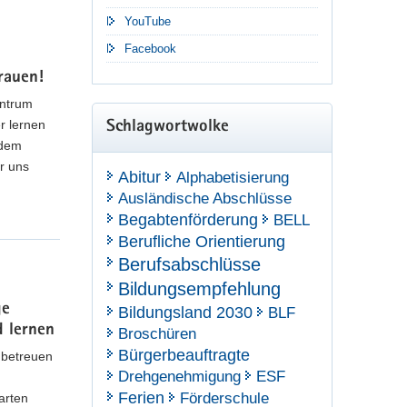
YouTube
Facebook
rauen!
entrum
r lernen
Schlagwortwolke
 dem
r uns
Abitur
Alphabetisierung
Ausländische Abschlüsse
Begabtenförderung
BELL
Berufliche Orientierung
lle des Kultusministeriums herausgegeben und an
Berufsabschlüsse
stellt werden.
Bildungsempfehlung
ge
Bildungsland 2030
BLF
d lernen
Broschüren
Bürgerbeauftragte
 betreuen
Drehgenehmigung
ESF
Ferien
Förderschule
arten