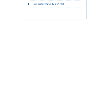
Ferientermine bis 2030
Seite empfehlen
Facebook
X (vormals Twitter)
E-Mail