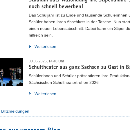
Studium oder Ausbildung mit Stipendium? J
noch schnell bewerben!
Das Schuljahr ist zu Ende und tausende Schülerinnen 
tegiepapier »Bildungsland Sachsen 2030« ve
Schüler haben ihren Abschluss in der Tasche. Nun start
einen neuen Lebensabschnitt. Dabei kann ein Stipend
ebnisse aus der öffentlichen Beratung sowie weiterer Konsultationen e
hilfreich sein.
chsischen Staatsministeriums für Kultus und des Landesamtes für Schu
inalen Strategiepapier entwickelt.
Weiterlesen
sere finale Strategie
30.06.2026, 14:40 Uhr
Schultheater aus ganz Sachsen zu Gast in B
Schülerinnen und Schüler präsentieren ihre Produktio
Sächsischen Schultheatertreffen 2026
Weiterlesen
e Blitzmeldungen