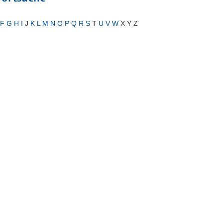
F
G
H
I
J
K
L
M
N
O
P
Q
R
S
T
U
V
W
X Y Z