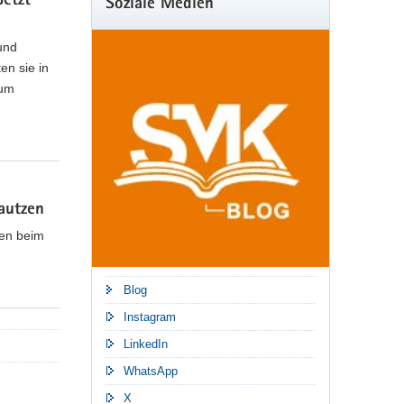
etzt
Soziale Medien
und
röffentlicht
en sie in
ium
twa mit Schulleitungen, Schulträgern oder innerhalb
le und Bildung wurden durch die Projektgruppe zu
autzen
nen beim
Blog
Instagram
LinkedIn
WhatsApp
X