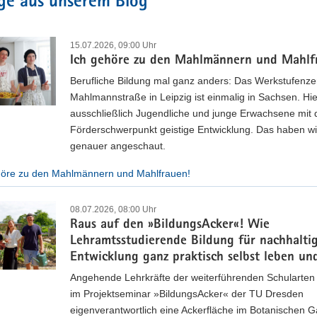
ge aus unserem Blog
15.07.2026, 09:00 Uhr
Ich gehöre zu den Mahlmännern und Mahlf
Berufliche Bildung mal ganz anders: Das Werkstufenz
Mahlmannstraße in Leipzig ist einmalig in Sachsen. Hie
ausschließlich Jugendliche und junge Erwachsene mit
Förderschwerpunkt geistige Entwicklung. Das haben wi
schrift KLASSE
genauer angeschaut.
höre zu den Mahlmännern und Mahlfrauen!
agazin für Schule in Sachsen
itschrift KLASSE wird in unregelmäßigen Abständen von der Presseste
08.07.2026, 08:00 Uhr
n versandt. Einzelexemplare können über die Publikationsdatenbank be
Raus auf den »BildungsAcker«! Wie
Lehramtsstudierende Bildung für nachhalti
ersicht der Ausgaben
Entwicklung ganz praktisch selbst leben un
Angehende Lehrkräfte der weiterführenden Schularten
im Projektseminar »BildungsAcker« der TU Dresden
eigenverantwortlich eine Ackerfläche im Botanischen G