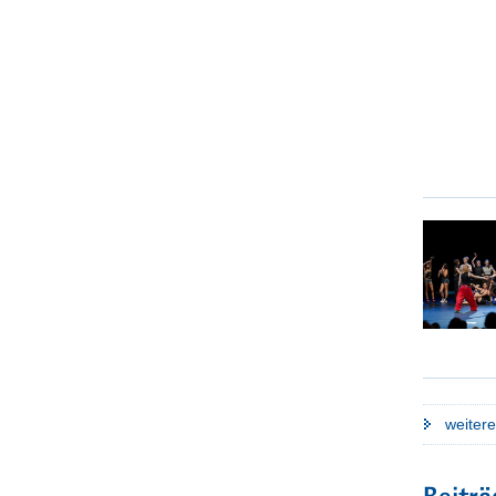
Stra
Die Erg
des Sä
einem f
Un
weiter