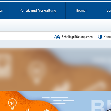
reifende
en
Politik und Verwaltung
Themen
Se
Schriftgröße anpassen
Kont
en
leinstieg
lthemen