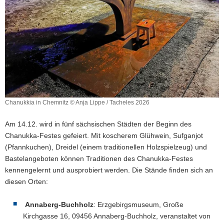
Chanukkia in Chemnitz © Anja Lippe / Tacheles 2026
Chanukkia
in
Am 14.12. wird in fünf sächsischen Städten der Beginn des
Chemnitz
Chanukka-Festes gefeiert. Mit koscherem Glühwein, Sufganjot
©
(Pfannkuchen), Dreidel (einem traditionellen Holzspielzeug) und
Anja
Lippe
Bastelangeboten können Traditionen des Chanukka-Festes
/
kennengelernt und ausprobiert werden. Die Stände finden sich an
Tacheles
diesen Orten:
2026
Annaberg-Buchholz
: Erzgebirgsmuseum, Große
Kirchgasse 16, 09456 Annaberg-Buchholz, veranstaltet von