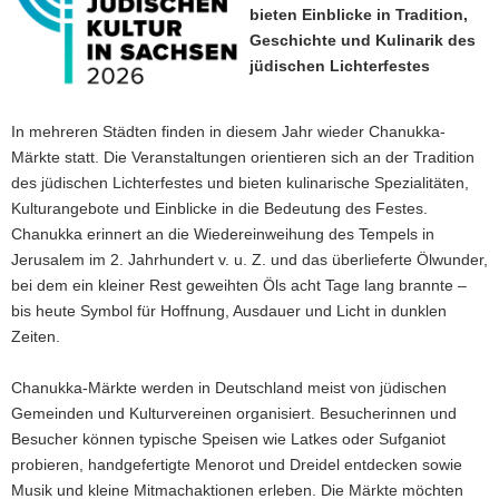
bieten Einblicke in Tradition,
a
Geschichte und Kulinarik des
v
jüdischen Lichterfestes
i
g
a
In mehreren Städten finden in diesem Jahr wieder Chanukka-
t
Märkte statt. Die Veranstaltungen orientieren sich an der Tradition
i
des jüdischen Lichterfestes und bieten kulinarische Spezialitäten,
o
Kulturangebote und Einblicke in die Bedeutung des Festes.
n
Chanukka erinnert an die Wiedereinweihung des Tempels in
Jerusalem im 2. Jahrhundert v. u. Z. und das überlieferte Ölwunder,
bei dem ein kleiner Rest geweihten Öls acht Tage lang brannte –
bis heute Symbol für Hoffnung, Ausdauer und Licht in dunklen
Zeiten.
Chanukka-Märkte werden in Deutschland meist von jüdischen
Gemeinden und Kulturvereinen organisiert. Besucherinnen und
Besucher können typische Speisen wie Latkes oder Sufganiot
probieren, handgefertigte Menorot und Dreidel entdecken sowie
Musik und kleine Mitmachaktionen erleben. Die Märkte möchten