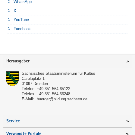
WhatsApp
X
YouTube
Facebook
Footer-
Herausgeber
Bereich
Sächsisches Staatsministerium für Kultus
Carolaplatz 1
01097
Dresden
Telefon:
+49 351 564-65122
Telefax:
+49 351 564-66248
E-Mail:
buerger@bildung.sachsen.de
Service
Verwandte Portale