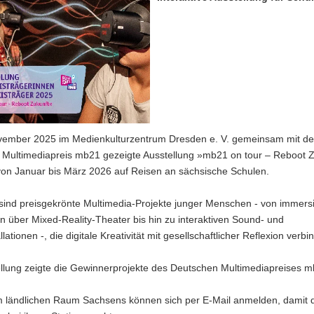
vember 2025 im Medienkulturzentrum Dresden e. V. gemeinsam mit d
 Multimediapreis mb21 gezeigte Ausstellung »mb21 on tour – Reboot 
von Januar bis März 2026 auf Reisen an sächsische Schulen.
sind preisgekrönte Multimedia-Projekte junger Menschen - von immers
n über Mixed-Reality-Theater bis hin zu interaktiven Sound- und
lationen -, die digitale Kreativität mit gesellschaftlicher Reflexion verb
ellung zeigte die Gewinnerprojekte des Deutschen Multimediapreises m
m ländlichen Raum Sachsens können sich per E-Mail anmelden, damit 