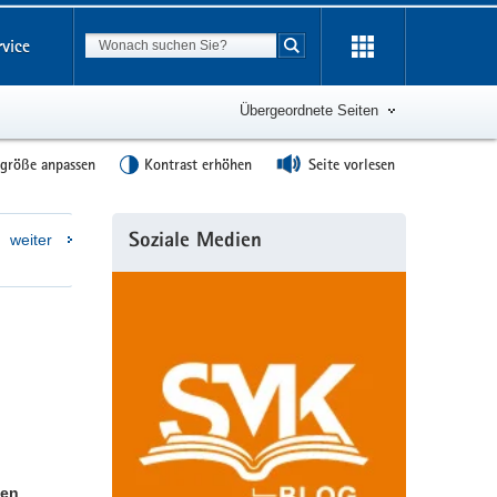
Suchbegriff
rvice
Suche starten
Übergeordnete Seiten
tgröße anpassen
Kontrast erhöhen
Seite vorlesen
Weitere
weiter
Soziale Medien
Information
len