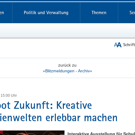
reifende
en
Politik und Verwaltung
Themen
Se
Schrif
zurück zu
»Blitzmeldungen - Archiv«
 15:00 Uhr
ot Zukunft: Kreative
enwelten erlebbar machen
Interaktive Ausstellung für Schu