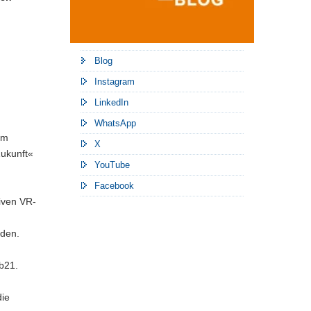
Blog
Instagram
LinkedIn
WhatsApp
em
X
Zukunft«
YouTube
Facebook
iven VR-
inden.
b21.
die