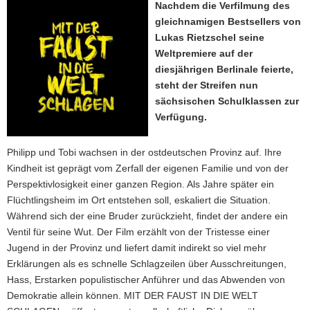
Nachdem die Verfilmung des
a
gleichnamigen Bestsellers von
v
Lukas Rietzschel seine
i
Weltpremiere auf der
g
diesjährigen Berlinale feierte,
a
steht der Streifen nun
t
sächsischen Schulklassen zur
i
Verfügung.
o
n
Philipp und Tobi wachsen in der ostdeutschen Provinz auf. Ihre
Kindheit ist geprägt vom Zerfall der eigenen Familie und von der
Perspektivlosigkeit einer ganzen Region. Als Jahre später ein
Flüchtlingsheim im Ort entstehen soll, eskaliert die Situation.
Während sich der eine Bruder zurückzieht, findet der andere ein
Ventil für seine Wut. Der Film erzählt von der Tristesse einer
Jugend in der Provinz und liefert damit indirekt so viel mehr
Erklärungen als es schnelle Schlagzeilen über Ausschreitungen,
Hass, Erstarken populistischer Anführer und das Abwenden von
Demokratie allein können. MIT DER FAUST IN DIE WELT