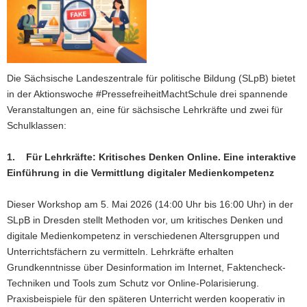
a
v
i
g
a
Die Sächsische Landeszentrale für politische Bildung (SLpB) bietet
t
in der Aktionswoche #PressefreiheitMachtSchule drei spannende
i
Veranstaltungen an, eine für sächsische Lehrkräfte und zwei für
o
Schulklassen:
n
1. Für Lehrkräfte: Kritisches Denken Online. Eine interaktive
Einführung in die Vermittlung digitaler Medienkompetenz
Dieser Workshop am 5. Mai 2026 (14:00 Uhr bis 16:00 Uhr) in der
SLpB in Dresden stellt Methoden vor, um kritisches Denken und
digitale Medienkompetenz in verschiedenen Altersgruppen und
Unterrichtsfächern zu vermitteln. Lehrkräfte erhalten
Grundkenntnisse über Desinformation im Internet, Faktencheck-
Techniken und Tools zum Schutz vor Online-Polarisierung.
Praxisbeispiele für den späteren Unterricht werden kooperativ in