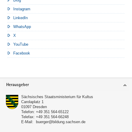
Blog
Instagram
LinkedIn
WhatsApp
X
YouTube
Facebook
Footer-
Herausgeber
Bereich
Sächsisches Staatsministerium für Kultus
Carolaplatz 1
01097
Dresden
Telefon:
+49 351 564-65122
Telefax:
+49 351 564-66248
E-Mail:
buerger@bildung.sachsen.de