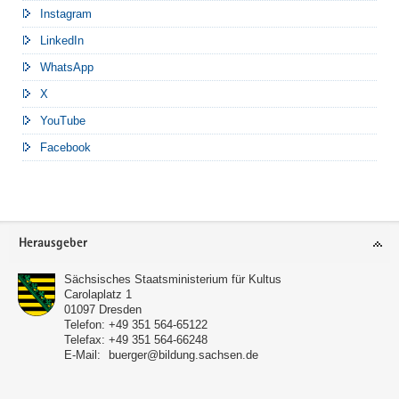
Instagram
LinkedIn
WhatsApp
X
YouTube
Facebook
Footer-
Herausgeber
Bereich
Sächsisches Staatsministerium für Kultus
Carolaplatz 1
01097
Dresden
Telefon:
+49 351 564-65122
Telefax:
+49 351 564-66248
E-Mail:
buerger@bildung.sachsen.de