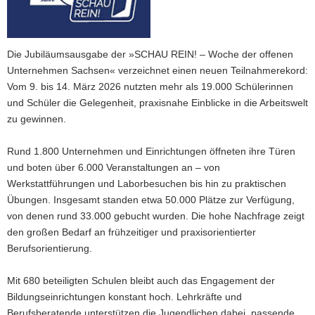
a
v
i
Die Jubiläumsausgabe der »SCHAU REIN! – Woche der offenen
g
Unternehmen Sachsen« verzeichnet einen neuen Teilnahmerekord:
a
Vom 9. bis 14. März 2026 nutzten mehr als 19.000 Schülerinnen
t
und Schüler die Gelegenheit, praxisnahe Einblicke in die Arbeitswelt
i
zu gewinnen.
o
n
Rund 1.800 Unternehmen und Einrichtungen öffneten ihre Türen
und boten über 6.000 Veranstaltungen an – von
Werkstattführungen und Laborbesuchen bis hin zu praktischen
Übungen. Insgesamt standen etwa 50.000 Plätze zur Verfügung,
von denen rund 33.000 gebucht wurden. Die hohe Nachfrage zeigt
den großen Bedarf an frühzeitiger und praxisorientierter
Berufsorientierung.
Mit 680 beteiligten Schulen bleibt auch das Engagement der
Bildungseinrichtungen konstant hoch. Lehrkräfte und
Berufsberatende unterstützen die Jugendlichen dabei, passende